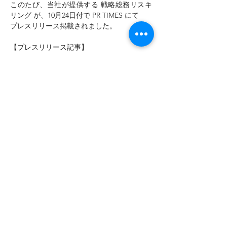
このたび、当社が提供する 戦略総務リスキ
リング が、10月24日付で PR TIMES にて
プレスリリース掲載されました。
【プレスリリース記事】
https://prtimes.jp/main/html/rd/p/000000009
.000171528.html
このプログラムは既に国内企業25社・800名
規模で導入実績を持ち、
さらにこのたび
機能を大幅に刷新し、AI動
画・ポッドキャスト・メタバース空間による
学びを加えることで、「学びの習慣化」「実
践知のインプット強化」を行います。
無料のデモアカウントを2週間ご提供可能
と
なっておりますので、ご興味のある方は是非
お問合せください！
Previous
Next