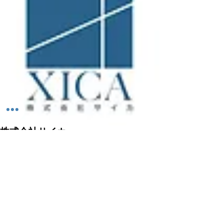
株式会社サイカ
本社ビル移転プロジェクトの企画・計画、未来の
オフィス検討会、プロジェクト立上げからオフィ
スつくり、コスト削減、移転までのトータルマネ
ジメント 総務部スタッフへの専門教育・ワーク
ショップ、ペーパーレス化運営段階での総務・FM
組織、戦略・計画・運営の指導
総務顧問として本社オフィス拡張、社内働き方改
革プロジェクトの企画・計画実施, 総務部スタッフ
への専門教育・ワークショップ、居ながらのレイ